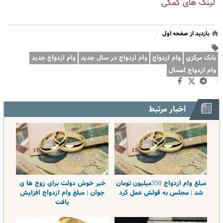
لینک های کمکی
بازدید از صفحه اول
/
بانک مرکزی
وام ازدواج
وام ازدواج در سال جدید
وام ازدواج جدید
وام ازدواج امسال
/
اخبار مرتبط
مبلغ وام ازدواج 350میلیون تومان
خبر خوش دولت برای زوج ها ی
شد | مجلس به قولش عمل کرد
جوان | مبلغ وام ازدواج افزایش
یافت