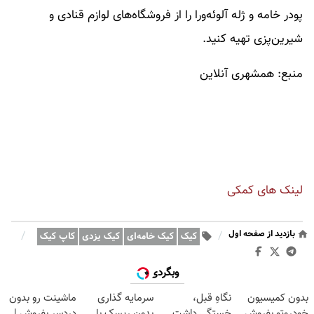
پودر خامه و ژله آلوئه‌ورا را از فروشگاه‌های لوازم قنادی و
شیرین‌پزی تهیه کنید.
منبع: همشهری آنلاین
لینک های کمکی
بازدید از صفحه اول
/
/
کیک
کیک خامه‌ای
کیک یزدی
کاپ کیک
وبگردی
بدون کمیسیون
نگاهِ قبل،
سرمایه گذاری
ماشینت رو بدون
خودروتو بفروش
خستگی داشت...
بدون ریسک با
دردسر بفروش |