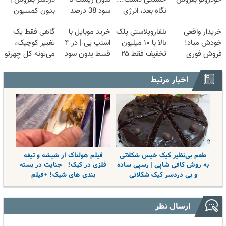
نگاهِ بعد، انرژی
سود 38 درصد
بدون کمسیون
داره 🌸 بلفا با
سالانه📈
😍
خریدار واقعی
بلفاروپلاستی پلک
خرید موبایل با
گاهی فقط یک
25% تخفیف
خودش میاد!
بالا با ۱۰ میلیون
اسنپ پی | در ۴
تغییر کوچیک،
فروش فوری
تخفیف فقط ۲۵
قسط بدون سود
می‌تونه کل چهرتو
ماشین در همراه
میلیون ✅
و کارمزد!
متحول کنه 💚
مکانیک
تغییر طبیعی
اخبار مرتبط
طعم بی‌نظیر کیک خیس شکلاتی
فیلم هولناک از شیشه و تیغه
به روش کافی شاپی | رسپی ساده
فلزی در کیک! | جنایت در بسته
و بی دردسر کیک شکلاتی
بندی های شیک! +فیلم
ارسال نظر