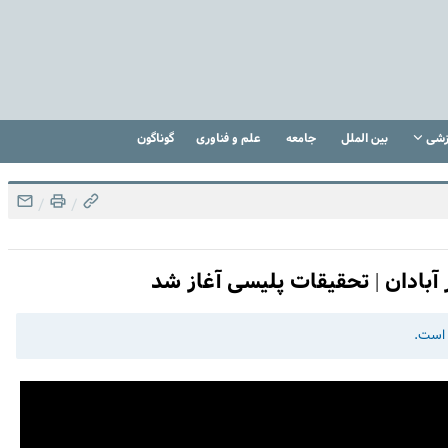
زشی
بین الملل
جامعه
علم و فناوری
گوناگون
/
/
 است.