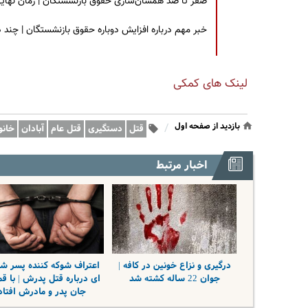
صفر تا صد همسان‌سازی حقوق بازنشستگان | زمان نهایی افزایش ۴۰ درصدی حقو
خبر مهم درباره افزایش دوباره حقوق بازنشستگان | چند
لینک های کمکی
بازدید از صفحه اول
/
قتل
دستگیری
قتل عام
آبادان
خانو
اخبار مرتبط
درگیری و نزاع خونین در کافه |
اعتراف شوکه کننده پسر ش
جوان 22 ساله کشته شد
ای درباره قتل پدرش | با قم
جان پدر و مادرش افتاد