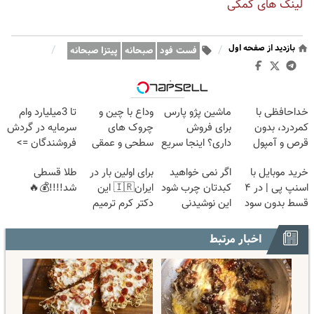
لینک های کمکی
بازدید از صفحه اول
/
/
فست فود
صبحانه
پیتزا صبحانه
وبگردی
خداحافظی با
ماشین پژو پارس
وداع با چین و
تا 3میلیارد وام
کمردرد، بدون
برای فروش
چروک های
سرمایه در گردش
قرص و آمپول
داری؟ اینجا سریع
سطحی و عمقی
فروشندگان =>
بفروشش
پوست...
فروشگاهت رو
خرید موبایل با
اگر نمی خواهید
برای اولین بار در
طلا قسطی
ثبت کن
اسنپ پی | در ۴
کبدتان چرب شود
ایران🇮🇷 این
شد!!!!💰🔥
قسط بدون سود
این نوشیدنی
دکتر کرم ترمیم
و کارمزد!
خوش طعم را
کننده 23 روزه
بنوشید
ساخت!
اخبار مرتبط