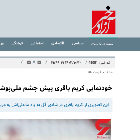
سیاسی
اقتصادی
اجتماعی
فرهنگی
ور
صفحه نخست
/
A
/
/
۱۴۰۲/۱۰/۱۲ ۱۹:۴۹:۴۱
کد خبر : 48081
خانه
قیمت طلا
خودنمایی کریم باقری پیش چشم ملی‌پو
این تصویری از کریم باقری در شادی گل به یاد ماندنی‌اش به عربستان در م