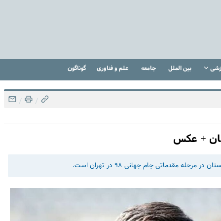
زشی
بین الملل
جامعه
علم و فناوری
گوناگون
/
/
شان + عکس
رحله مقدماتی جام جهانی ۹۸ در تهران است.