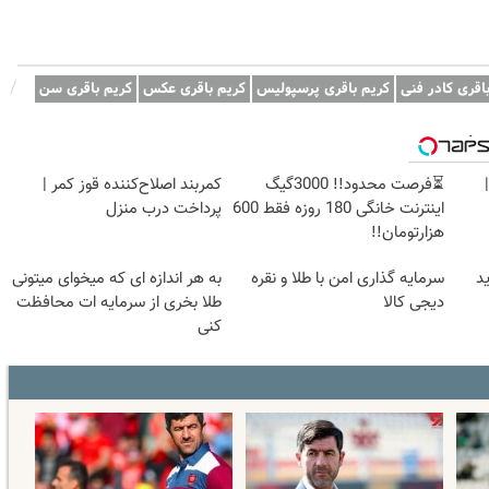
/
اقری کادر فنی
کریم باقری پرسپولیس
کریم باقری عکس
کریم باقری سن
وبگردی
⏳فرصت محدود!! 3000گیگ
کمربند اصلاح‌کننده قوز کمر |
اینترنت خانگی 180 روزه فقط 600
پرداخت درب منزل
هزارتومان!!
د
سرمایه گذاری امن با طلا و نقره
به هر اندازه ای که میخوای میتونی
دیجی کالا
طلا بخری از سرمایه ات محافظت
کنی