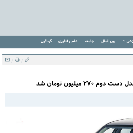
زشی
بین الملل
جامعه
علم و فناوری
گوناگون
/
/