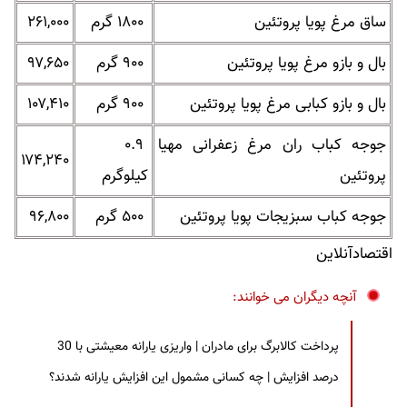
ساق مرغ پویا پروتئین
۱۸۰۰ گرم
۲۶۱,۰۰۰
بال و بازو مرغ پویا پروتئین
۹۰۰ گرم
۹۷,۶۵۰
بال و بازو کبابی مرغ پویا پروتئین
۹۰۰ گرم
۱۰۷,۴۱۰
جوجه کباب ران مرغ زعفرانی مهیا
۰.۹
۱۷۴,۲۴۰
پروتئین
کیلوگرم
جوجه کباب سبزیجات پویا پروتئین
۵۰۰ گرم
۹۶,۸۰۰
اقتصادآنلاین
آنچه دیگران می خوانند:
پرداخت کالابرگ برای مادران | واریزی یارانه معیشتی با 30
درصد افزایش | چه کسانی مشمول این افزایش یارانه شدند؟