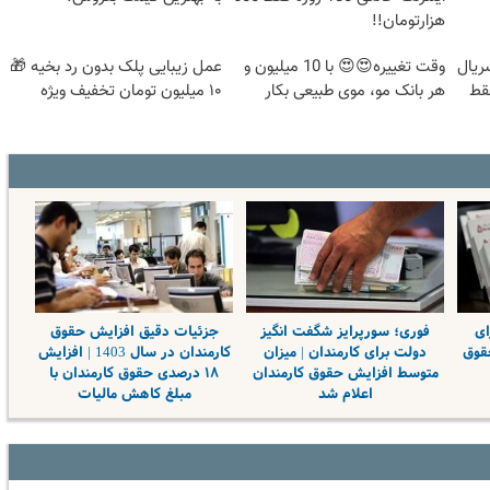
هزارتومان!!
ریال
وقت تغییره😍😍 با 10 میلیون و
عمل زیبایی پلک بدون رد بخیه 🎁
فقط
هر بانک مو، موی طبیعی بکار
۱۰ میلیون تومان تخفیف ویژه
ای
فوری؛ سورپرایز شگفت انگیز
جزئیات دقیق افزایش حقوق
حقوق
دولت برای کارمندان | میزان
کارمندان در سال 1403 | افزایش
متوسط افزایش حقوق کارمندان
۱۸ درصدی حقوق کارمندان با
اعلام شد
مبلغ کاهش مالیات