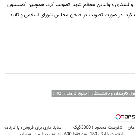
 و لشکری و والدین معظم شهدا تصویب کرد. همچنین کمیسیون
 350 میلیون تومان موافقت کرد. در صورت تصویب در صحن مجلس شورای اسلامی و تائید
ق کارمندان و بازنشستگان
حقوق کارمندان 1402
وبگردی
امان
⏳فرصت محدود!! 3000گیگ
ساینا داری برای فروش؟ با کارنامه
اینترنت خانگی 180 روزه فقط 600
به بهترین قیمت بفروش!