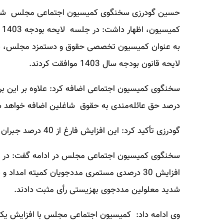
ک
لایحه قانون بودجه سال 1403 موافقت کردند.
درصد حق عائله‌مندی به حقوق شاغلین اضافه خواهد 
گودرزی تأکید کرد: این افزایش فارغ از 40 درصد جبران متناسب‌سازی حقوق بازنشستگان خواهد بود.
سخنگوی کمیسیون اجتماعی مجلس در ادامه گفت: در ج
شدید معلولین مددجوی بهزیستی رأی مثبت دادند.