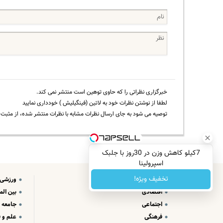
خبرگزاری نظراتی را که حاوی توهین است منتشر نمی کند.
لطفا از نوشتن نظرات خود به لاتین (فینگیلیش ) خودداری نمایید
توصیه می شود به جای ارسال نظرات مشابه با نظرات منتشر شده، از مثبت و
7کیلو کاهش وزن در 30روز با جلبک
اسپرولینا
تخفیف ویژه!
سیاسی
ورزشی
اقتصادی
بین الم
اجتماعی
جامعه
فرهنگی
علم و ف