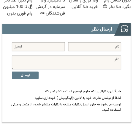
بدون ضامن وام
وام فوری و آسان
تا 3میلیارد وام
وام بگیر، طلا بخر
بگیر، طلا بخر 😍
خرید طلا آنلاین
سرمایه در گردش
💰 تا 100 میلیون
فروشندگان =>
وام فوری بدون
فروشگاهت رو
ضامن
ثبت کن
ارسال نظر
ارسال
خبرگزاری نظراتی را که حاوی توهین است منتشر نمی کند.
لطفا از نوشتن نظرات خود به لاتین (فینگیلیش ) خودداری نمایید
توصیه می شود به جای ارسال نظرات مشابه با نظرات منتشر شده، از مثبت و منفی
استفاده کنید.