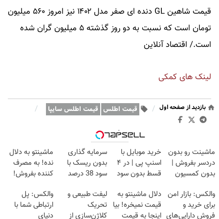
قیمت شاهین GL دنده ای صفر مدل ۱۴۰۲ نیز امروز ۵۶۰ میلیون
تومان است که نسبت به دو روز گذشته ۵ میلیون گران شده
است./ اقتصاد آنلاین
لینک های کمکی
بازدید از صفحه اول
/
/
قیمت اطلس
قیمت اطلس سایپا
وبگردی
ماشینت رو بدون
خرید موبایل با
سرمایه گذاری
ماشینتو به دلال
دردسر بفروش |
اسنپ پی | در ۴
بدون ریسک با
نده! به مصرف
بدون کمسیون
قسط بدون سود
سود 38 درصد
کننده بفروش!
😍
و کارمزد!
سالانه📈
بدون پاسخ به
والکس: بازار امن
دلال ماشینتو به
لیفت طبیعی و
والکس: پل
یک تماس
برای خرید و
قیمت نمیخره! بیا
تحریک
ارتباطی شما با
فروش دارایی‌های
اینجا به قیمت
کلاژن‌سازی از
دنیای