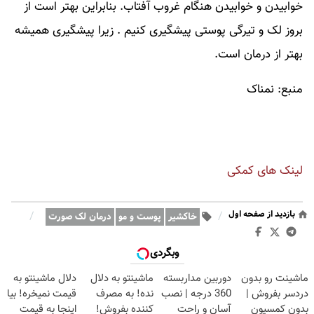
خوابیدن و خوابیدن هنگام غروب آفتاب. بنابراین بهتر است از
بروز لک و تیرگی پوستی پیشگیری کنیم . زیرا پیشگیری همیشه
بهتر از درمان است.
منبع: نمناک
لینک های کمکی
بازدید از صفحه اول
/
/
خاکشیر
پوست و مو
درمان لک صورت
وبگردی
ماشینت رو بدون
دوربین مداربسته
ماشینتو به دلال
دلال ماشینتو به
دردسر بفروش |
360 درجه | نصب
نده! به مصرف
قیمت نمیخره! بیا
بدون کمسیون
آسان و راحت
کننده بفروش!
اینجا به قیمت