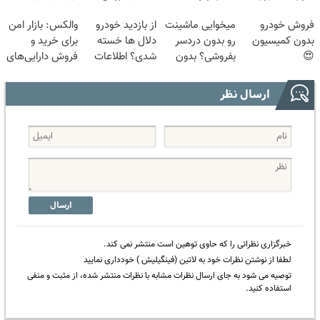
😍
بدون پاسخ به
بفروش*فقط
فروش خودرو
میخوایی ماشینت
از بازدید خودرو
والکس: بازار امن
یک تماس
خریدار واقعی*
بدون کمیسیون
رو بدون دردسر
دلال ها خسته
برای خرید و
😍
بفروشی؟ بدون
شدی؟ اطلاعات
فروش دارایی‌های
کمیسیون
ماشینت رو اینجا
دیجیتال
ثبت کن
ارسال نظر
ارسال
خبرگزاری نظراتی را که حاوی توهین است منتشر نمی کند.
لطفا از نوشتن نظرات خود به لاتین (فینگیلیش ) خودداری نمایید
توصیه می شود به جای ارسال نظرات مشابه با نظرات منتشر شده، از مثبت و منفی
استفاده کنید.