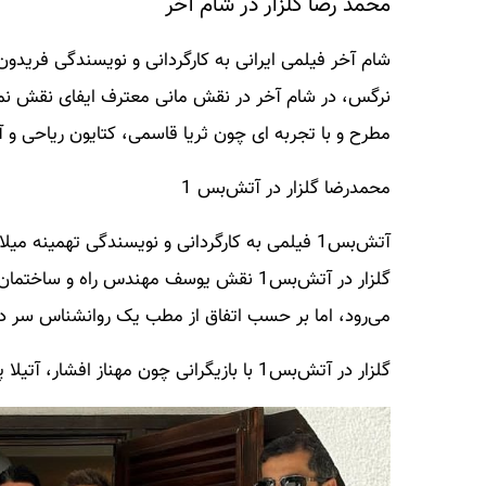
محمد رضا گلزار در شام آخر
شام آخر فیلمی ایرانی به کارگردانی و نویسندگی فریدو
نرگس، در شام آخر در نقش مانی معترف ایفای نقش نمود
مطرح و با تجربه ای چون ثریا قاسمی، کتایون ریاحی و آت
محمدرضا گلزار در آتش‌بس 1
گلزار در آتش‌بس1 نقش یوسف مهندس راه و 
می‌رود، اما بر حسب اتفاق از مطب یک روانشناس سر درمی
گلزار در آتش‌بس1 با بازیگرانی چون مهناز افشار، آتیلا پسیانی، احمد مهران فر و کیکاووس یاکیده همبازی بوده است.