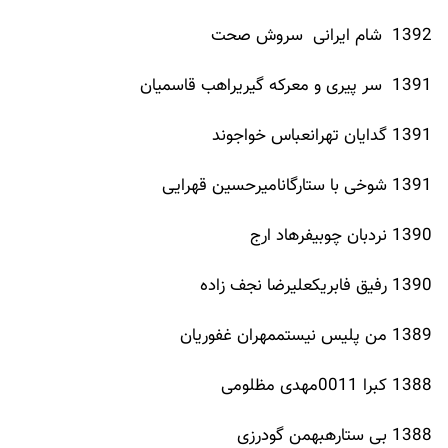
1392 شام ایرانی سروش صحت
1391 سر پیری و معرکه گیریراهب قاسمیان
1391 گدایان تهرانعباس خواجوند
1391 شوخی با ستارگانامیرحسین قهرایی
1390 نردبان چوبیفرهاد ارج
1390 رفیق فابریکعلیرضا نجف زاده
1389 من پلیس نیستممهران غفوریان
1388 کبرا 0011مهدی مظلومی
1388 بی ستارهبهمن گودرزی