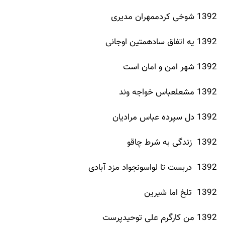
1392 شوخی کردممهران مدیری
1392 یه اتفاق سادهمتین اوجانی
1392 شهر امن و امان است
1392 مشعلعباس خواجه وند
1392 دل سپرده عباس مرادیان
1392 زندگی به شرط چاقو
1392 دربست تا لواسونجواد مزد آبادی
1392 تلخ اما شیرین
1392 من کارگرم علی توحیدپرست