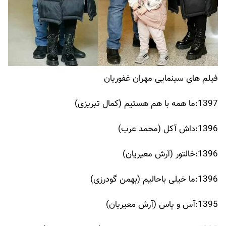
فیلم های سینمایی مهران غفوریان
1397:ما همه با هم هستیم (کمال تبریزی)
1396:داش آکل (محمد عرب)
1396:خالتور (آرش معیریان)
1396:ما خیلی باحالیم (بهمن گودرزی)
1395:آس و پاس (آرش معیریان)