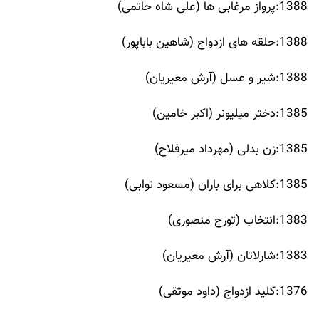
1388:پرواز مرغابی ها (علی شاه حاتمی)
1388:حلقه های ازدواج (شاهین باباپور)
1388:شیر و عسل (آرش معیریان)
1385:دختر میلیونر (اکبر خامین)
1385:زن بدلی (مهرداد میرفلاح)
1385:کلاهی برای باران (مسعود نوابی)
1383:انتخاب (تورج منصوری)
1383:شارلاتان (آرش معیریان)
1376:کلید ازدواج (داود موثقی)