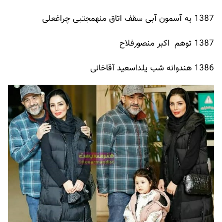
1387 یه آسمون آبی سقف اتاق منهمجتبی چراغعلی
1387 توهم اکبر منصورفلاح
1386 هندوانه شب یلداسعید آقاخانی