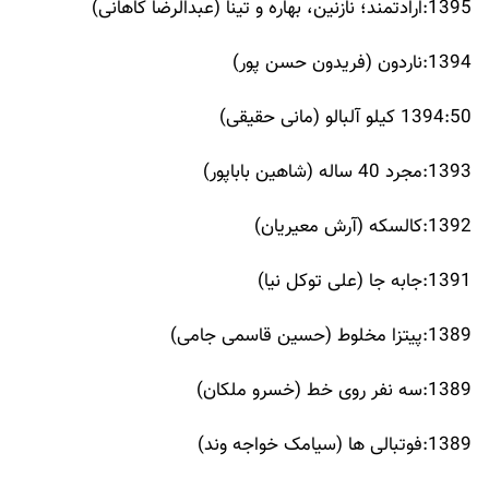
1395:ارادتمند؛ نازنین، بهاره و تینا (عبدالرضا کاهانی)
1394:ناردون (فریدون حسن پور)
1394:50 کیلو آلبالو (مانی حقیقی)
1393:مجرد 40 ساله (شاهین باباپور)
1392:کالسکه (آرش معیریان)
1391:جابه جا (علی توکل نیا)
1389:پیتزا مخلوط (حسین قاسمی جامی)
1389:سه نفر روی خط (خسرو ملکان)
1389:فوتبالی ها (سیامک خواجه وند)