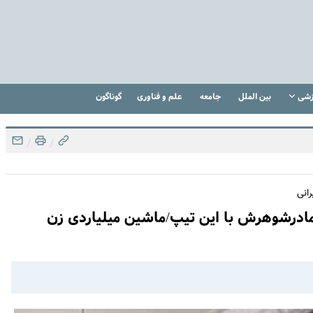
زشی
بین الملل
جامعه
علم و فناوری
گوناگون
/
/
انی
ادرشوهرش با این تیپ/ماشین میلیاردی زن