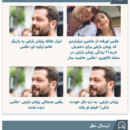
عکس لورفته از ماشین میلیاردی
ابراز علاقه پژمان بازغی به بازیگر
که پژمان بازغی برای دخترش
خانم ترکیه ای+عکس
خرید!؟/زندگی پژمان بازغی در
محله لاکچری +عکس حاشیه ساز
پژمان بازغی: یه ذره مال خودت
رقص جنجالی پژمان بازغی +عکس
باش!+فیلم لو رفته
دیده نشده
ارسال نظر