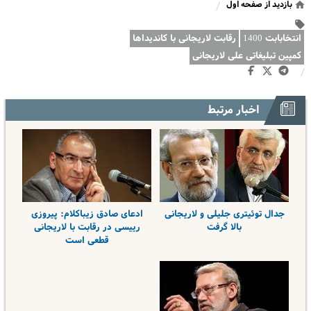
بازدید از صفحه اول
/
انتخابابت 1400
رقابت لاریجانی با کاندیداها
کمپین تبلیغاتی علی لاریجانی
/
اخبار مرتبط
جدال توئیتری جلیلی و لاریجانی
ادعای صادق زیباکلام: پیروزی
بالا گرفت
رییسی در رقابت با لاریجانی
قطعی است