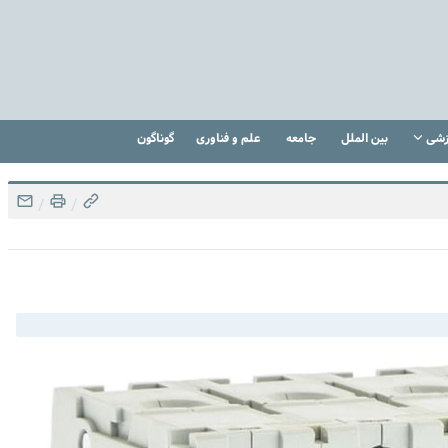
زشی
بین الملل
جامعه
علم و فناوری
گوناگون
/
/