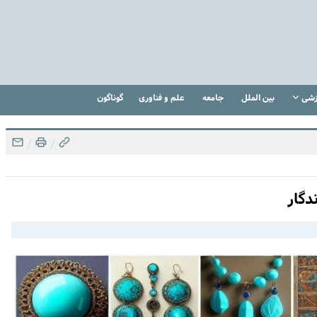
زشی
بین الملل
جامعه
علم و فناوری
گوناگون
/
/
دگار