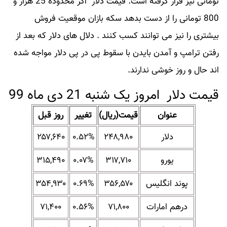
تومانی نیز قرار گرفته است.
قیمت دلار
اگر محدوده 25 هزار و
800 تومانی را از دست بدهد سکه بازان موقعیت فروش
بیشتری را نیز می توانند کسب کنند . دلال های دلار که بعد از
رفتن ترامپ و آمدن بایدن با سقوط پی در پی دلار مواجه شده
اند حال و روز خوشی ندارند.
قیمت دلار امروز یک شنبه 21 دی ماه 99
عنوان
قیمت(ریال)
تغییر
روز قبل
دلار
۲۴۸,۹۸۰
۰.۵۲%
۲۵۷,۶۴۰
یورو
۳۱۷,۷۱۰
۰.۰۷%
۳۱۵,۴۹۰
پوند انگلیس
۳۵۶,۵۷۰
۰.۶۹%
۳۵۴,۹۳۰
درهم امارات
۷۱,۸۰۰
۰.۵۶%
۷۱,۴۰۰