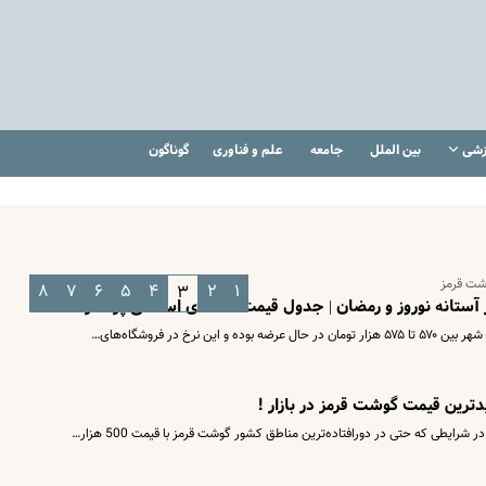
زشی
بین الملل
جامعه
علم و فناوری
گوناگون
شت قرمز
۸
۷
۶
۵
۴
۲
۱
۳
ستانه نوروز و رمضان | جدول قیمت کالاهای اساسی پرمصرف
رخ در فروشگاه‌های…
ترین قیمت گوشت قرمز در بازار !
رایطی که حتی در دورافتاده‌ترین مناطق کشور گوشت قرمز با قیمت 500 هزار…