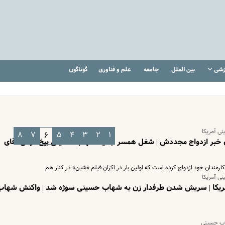
زشی
بین الملل
جامعه
علم و فناوری
گوناگون
ی آمریکا
۸
۷
۵
۴
۳
۲
۱
۶
ن خبر ازدواج مجددش | شغل همسر جدید شهاب حسینی بیخ گوش آقای
رمندان خود ازدواج کرده است که اولین بار در اکران فیلم «شین» در کنار هم
ی آمریکا
یکا | سریش شدن طرفدار زن به شهاب حسینی سوژه شد | واکنش شهاب
اب حسینی