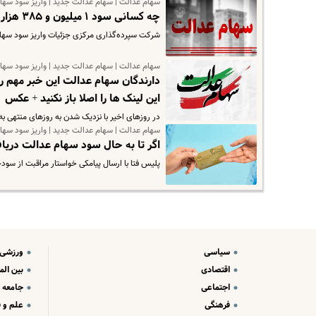
سهام عدالت | سهام عدالت جدید | واریز سود سها
چه کسانی سود ۱ میلیون و ۳۸۵ هزار تومانی دریافت می کنند ؟ | سهام عدالت واریز شد | حساب خود را چک کنید
شرکت سپرده‌گذاری مرکزی جزئیات واریز سود سهام 
سهام عدالت | سهام عدالت جدید | واریز سود سها
دارندگان سهام عدالت این خبر مهم را 
این لینک ها را اصلا باز نکنید + عکس
در روزهای اخیر با نزدیک شدن به روزهای منتهی به
سهام عدالت | سهام عدالت جدید | واریز سود سها
اگر تا به حال سود سهام عدالت دریافت نکردید ، بخوانید
پلیس فتا با ارسال پیامکی خواستار مراقبت از س
سیاسی
ورزشی
اقتصادی
بین الم
اجتماعی
جامعه
فرهنگی
علم و ف