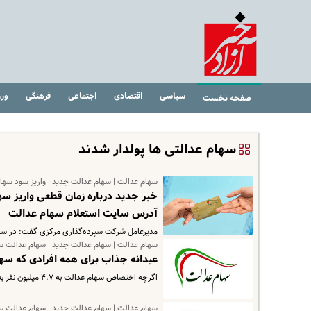
سیاسی
اقتصادی
اجتماعی
فرهنگی
ور
صفحه نخست
سهام عدالتی ها پولدار شدند
سهام عدالت | سهام عدالت جدید | واریز سود سها
خبر جدید درباره زمان قطعی واریز س
آدرس سایت استعلام سهام عدالت
مدیرعامل شرکت سپرده‌گذاری مرکزی گفت: در سال 
سهام عدالت | سهام عدالت جدید | سهام عدالت س
عیدانه جذاب برای همه افرادی که سهام عدالت ن
اگرچه اختصاص سهام عدالت به ۴.۷ میلیون نفر به تصویب مجلس رسیده و قانونا باید پرداخت شود برخی وزارتخانه‌ها هنوز با عرضه…
سهام عدالت | سهام عدالت جدید | سهام عدالت س