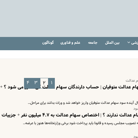
زشی
بین الملل
جامعه
علم و فناوری
گوناگون
م عدالت
۴
۳
۱
۲
هام عدالت متوفیان | حساب دارندگان سهام عدالت کی شارژ می شود ؟ +
آینده سود سهام عدالت متوفیان واریز خواهد شد و وراث بدانند برای مراحل…
ود
دارند ؟ | اختصاص سهام عدالت به ۴.۷ میلیون نفر + جزییات
ود