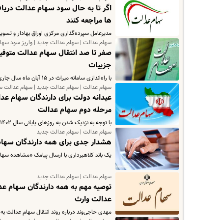
اگر تا به حال سود سهام عدالت دریافت
ها مراجعه کنند
مدیرعامل سپرده‌گذاری مرکزی اوراق بهادار و تسوی
سهام عدالت | سهام عدالت جدید | واریز سود سها
صفر تا صد انتقال سهام عدالت متوفیا
جزییات
با راه‌اندازی سامانه میراث در ۱۵ آبان ماه سال جاری از سوی شرکت سپرده‌گذاری مرکزی اوراق بهادار و تسویه وجوه انتقال سهام…
سهام عدالت | سهام عدالت جدید | سهام عدالت س
عیدانه دولت برای دارندگان سهام عد
مرحله دوم سهام عدالت
با توجه به نزدیک شدن به روزهای پایانی سال ۱۴۰۲ این پرسش در ذهن صاحبان سهام عدالت نقش بسته است که چه زمانی سود مرحله…
سهام عدالت | سهام عدالت جدید
هشدار جدی برای همه دارندگان سهام ع
یک باند کلاهبرداری با ارسال پیامک «مشاهده سها
سهام عدالت | سهام عدالت جدید
توصیه مهم به همه دارندگان سهام عد
عدالت وارث
مهدی حاجی‌وند درباره روند انتقال سهام عدالت به