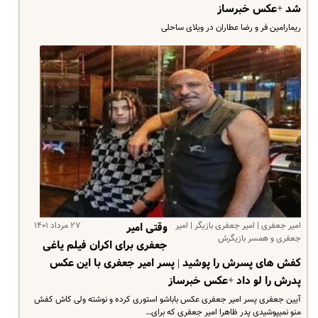
شد +عکس خبرساز
ریمارامین‌ فر و رضا عطاران در ویلای ساحلی
امیر جعفری | امیر جعفری بازیگر | امیر
۲۷ مرداد ۱۴۰۱
وقتی امیر
جعفری و همسر بازیگرش
جعفری برای اکران فیلم یاغی
کفش های پسرش را پوشید | پسر امیر جعفری با این عکس
پدرش را لو داد +عکس خبرساز
آیین جعفری پسر امیر جعفری عکس باباشو استوری کرده و نوشته ولی کاش کفش
منو نمیپوشیدی پدر ظاهرا امیر جعفری که برای…