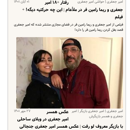
امیر جعفری | حواشی امیر جعفری
۰۱ آبان ۱۴۰۱
رفتار +۱۸ امیر
جعفری و ریما رامین فر در ملأعام | این چه حرکتیه دیگه! +
فیلم
فیلمی از امیر جعفری و ریما رامین فر در فضای مجازی منتشر شده که امیر جعفری
قصد بغل کردن ریما رامین فر را دارد!
امیر جعفری | امیر جعفری بازیگر | امیر
۲۷ مهر ۱۴۰۱
عکس همسر
جعفری و همسر بازیگرش
امیر جعفری در ویلای ساحلی
با بازیگر معروف لو رفت | عکس همسر امیر جعفری جنجالی