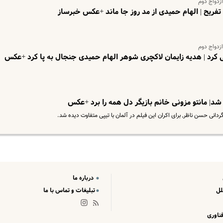
ازدواج دوم
تفریح | الهام حمیدی از مد روز جا ماند +عکس خبرساز
ازدواج دوم
 کرد | هدیه زایمان لاکچری شوهر الهام حمیدی جنجال به پا کرد +عکس
د| مانتو مزونی خانم بازیگر دل همه را برد +عکس
ردانی حسن ناظر, برای اکران این فیلم در آلمان با تیپی متفاوت دیده شد.
درباره ما
لل
تبلیغات و تماس با ما
ناوری