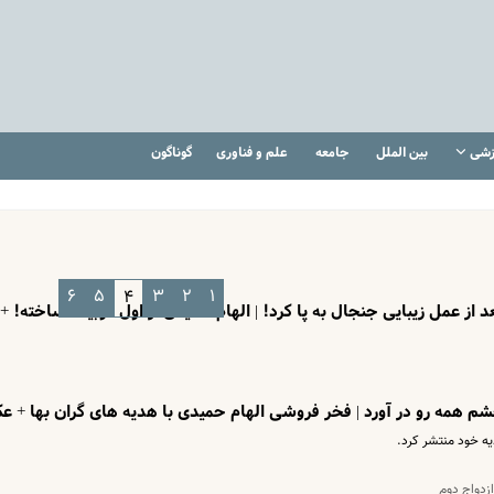
زشی
بین الملل
جامعه
علم و فناوری
گوناگون
۶
۵
۳
۲
۱
۴
 از عمل زیبایی جنجال به پا کرد! | الهام حمیدی از اول کوبیده ساخته! +
م همه رو در آورد | فخر فروشی الهام حمیدی با هدیه های گران بها + 
یه خود منتشر کرد.
ازدواج دوم